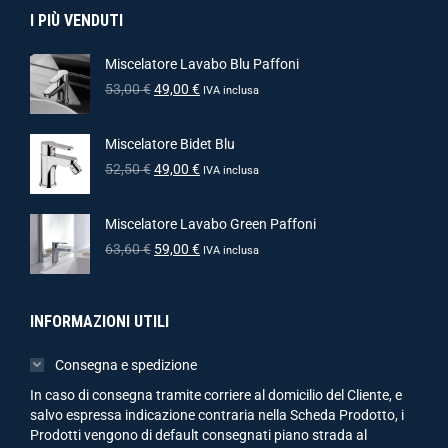
I PIÙ VENDUTI
Miscelatore Lavabo Blu Paffoni
53,00
€
49,00
€
IVA inclusa
Miscelatore Bidet Blu
52,50
€
49,00
€
IVA inclusa
Miscelatore Lavabo Green Paffoni
63,60
€
59,00
€
IVA inclusa
INFORMAZIONI UTILI
Consegna e spedizione
In caso di consegna tramite corriere al domicilio del Cliente, e
salvo espressa indicazione contraria nella Scheda Prodotto, i
Prodotti vengono di default consegnati piano strada al