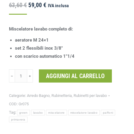
63,60
€
59,00
€
IVA inclusa
Miscelatore lavabo completo di:
aeratore M 24×1
set 2 flessibili inox 3/8″
con scarico automatico 1″1/4
AGGIUNGI AL CARRELLO
﹣
﹢
Categorie:
Arredo Bagno
,
Rubinetteria
,
Rubinetti per lavabo
COD:
Gr075
Tag:
green
lavabo
miscelatore
miscelatore lavabo
paffoni
primavera