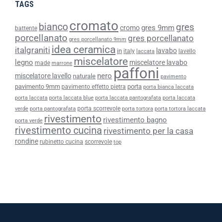
TAGS
cromato
bianco
gres
gres 9mm
cromo
battente
porcellanato
gres porcellanato
gres porcellanato 9mm
idea ceramica
italgraniti
lavabo
in
italy
lavello
laccata
miscelatore
legno
miscelatore lavabo
made
marrone
paffoni
nero
miscelatore lavello
naturale
pavimento
pavimento 9mm
porta
pavimento effetto pietra
porta bianca laccata
porta laccata
porta laccata blue
porta laccata pantografata
porta laccata
porta scorrevole
verde
porta pantografata
porta tortora
porta tortora laccata
rivestimento
rivestimento bagno
porta verde
rivestimento cucina
rivestimento per la casa
rondine
rubinetto cucina
scorrevole
top