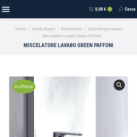
0,00
€
Cerca
0
Tu sei qui:
Home
Arredo Bagno
Rubinetteria
Rubinetti per lavabo
Miscelatore Lavabo Green Paffoni
MISCELATORE LAVABO GREEN PAFFONI
In offerta!