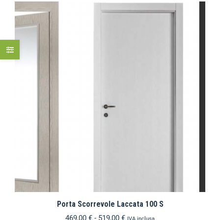
Porta Scorrevole Laccata 100 S
469,00
€
-
519,00
€
IVA inclusa