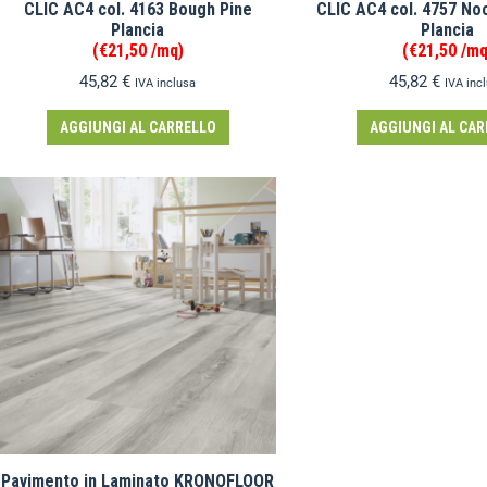
CLIC AC4 col. 4163 Bough Pine
CLIC AC4 col. 4757 No
Plancia
Plancia
(€21,50 /mq)
(€21,50 /mq
45,82
€
45,82
€
IVA inclusa
IVA inc
AGGIUNGI AL CARRELLO
AGGIUNGI AL CAR
Pavimento in Laminato KRONOFLOOR