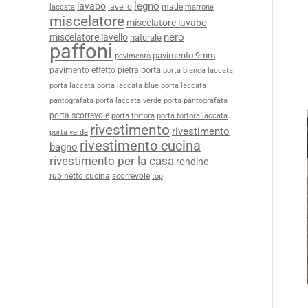
legno
lavabo
lavello
made
laccata
marrone
miscelatore
miscelatore lavabo
nero
miscelatore lavello
naturale
paffoni
pavimento 9mm
pavimento
porta
pavimento effetto pietra
porta bianca laccata
porta laccata
porta laccata blue
porta laccata
pantografata
porta laccata verde
porta pantografata
porta scorrevole
porta tortora
porta tortora laccata
rivestimento
rivestimento
porta verde
rivestimento cucina
bagno
rivestimento per la casa
rondine
rubinetto cucina
scorrevole
top