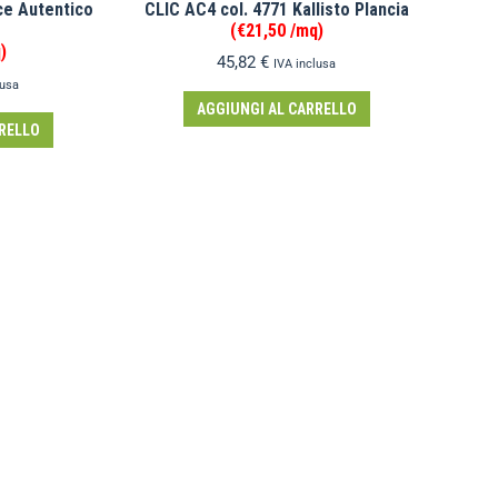
ce Autentico
CLIC AC4 col. 4771 Kallisto Plancia
(€21,50 /mq)
)
45,82
€
IVA inclusa
lusa
AGGIUNGI AL CARRELLO
RELLO