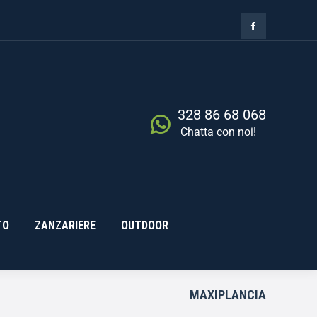
ZIA
RISCALDAMENTO
0,00
€
Cerca
0
ZANZARIERE
OUTDOOR
328 86 68 068
Chatta con noi!
TO
ZANZARIERE
OUTDOOR
MAXIPLANCIA