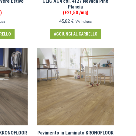
vere Estivo
CLIC AC4 col. 4127 Nevada Pine
Plancia
)
(€21,50 /mq)
45,82
€
lusa
IVA inclusa
RELLO
AGGIUNGI AL CARRELLO
o KRONOFLOOR
Pavimento in Laminato KRONOFLOOR