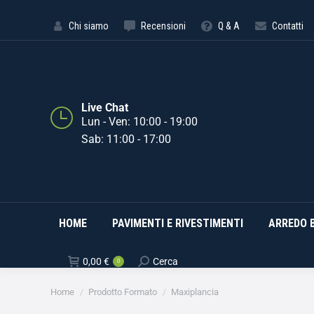
HOME
PAVIMENTI E RIVE
Chi siamo
Recensioni
Q & A
Contatti
Live Chat
Lun - Ven: 10:00 - 19:00
Sab: 11:00 - 17:00
HOME
PAVIMENTI E RIVESTIMENTI
ARREDO 
0,00
€
Cerca
0
Tu sei qui:
Home
Prodotto Formato
Maxiplancia