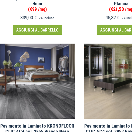
4mm
Plancia
(€99 /mq)
(€21,50 /mq
339,00
€
45,82
€
IVA inclusa
IVA inc
AGGIUNGI AL CARRELLO
AGGIUNGI AL CAR
Pavimento in Laminato KRONOFLOOR
Pavimento in Laminat
CLIC AC4 col. 2955 Bianco Nero
CLIC AC4 col. 2957 Ro