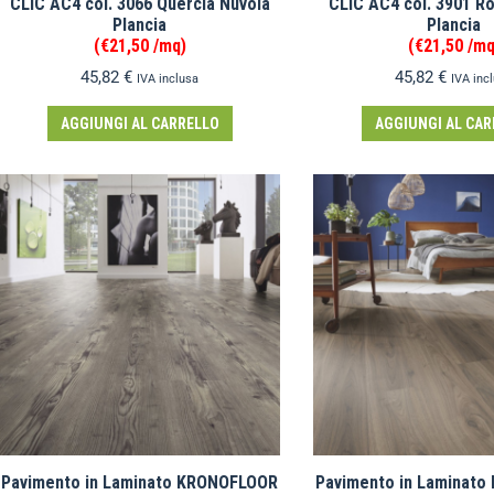
CLIC AC4 col. 3066 Quercia Nuvola
CLIC AC4 col. 3901 Ro
Plancia
Plancia
(€21,50 /mq)
(€21,50 /mq
45,82
€
45,82
€
IVA inclusa
IVA inc
AGGIUNGI AL CARRELLO
AGGIUNGI AL CAR
Pavimento in Laminato KRONOFLOOR
Pavimento in Laminat