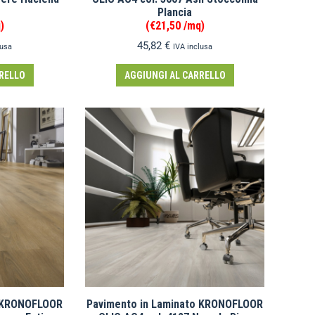
Plancia
)
(€21,50 /mq)
45,82
€
lusa
IVA inclusa
RELLO
AGGIUNGI AL CARRELLO
o KRONOFLOOR
Pavimento in Laminato KRONOFLOOR