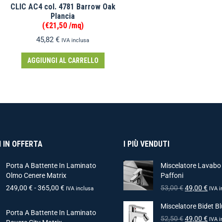
CLIC AC4 col. 4781 Barrow Oak
Plancia
(€21,50 /mq)
45,82
€
IVA inclusa
AGGIUNGI AL CARRELLO
 IN OFFERTA
I PIÙ VENDUTI
Porta A Battente In Laminato
Miscelatore Lavabo
Olmo Cenere Matrix
Paffoni
249,00
€
-
365,00
€
53,00
€
49,00
€
IVA inclusa
IVA i
Miscelatore Bidet Bl
Porta A Battente In Laminato
52,50
€
49,00
€
IVA i