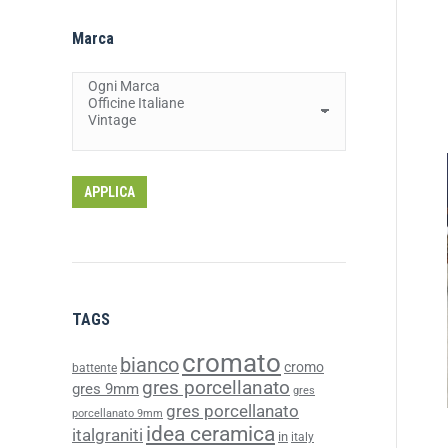
Marca
APPLICA
TAGS
cromato
bianco
cromo
battente
gres porcellanato
gres 9mm
gres
gres porcellanato
porcellanato 9mm
idea ceramica
italgraniti
in
italy