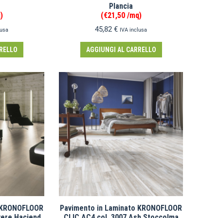
Plancia
)
(€21,50 /mq)
45,82
€
lusa
IVA inclusa
RELLO
AGGIUNGI AL CARRELLO
o KRONOFLOOR
Pavimento in Laminato KRONOFLOOR
vere Haciend
CLIC AC4 col. 3007 Ash Stoccolma