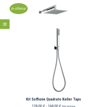
In offerta!
Kit Soffione Quadrato Keller Taps
128,00
€
-
168,00
€
IVA inclusa