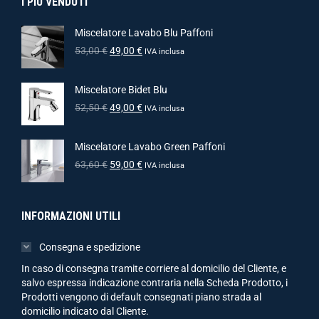
I PIÙ VENDUTI
Miscelatore Lavabo Blu Paffoni
53,00
€
49,00
€
IVA inclusa
Miscelatore Bidet Blu
52,50
€
49,00
€
IVA inclusa
Miscelatore Lavabo Green Paffoni
63,60
€
59,00
€
IVA inclusa
INFORMAZIONI UTILI
Consegna e spedizione
In caso di consegna tramite corriere al domicilio del Cliente, e
salvo espressa indicazione contraria nella Scheda Prodotto, i
Prodotti vengono di default consegnati piano strada al
domicilio indicato dal Cliente.