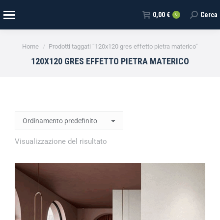
0,00
€
Cerca
0
Tu sei qui:
Home
Prodotti taggati “120x120 gres effetto pietra materico”
120X120 GRES EFFETTO PIETRA MATERICO
Visualizzazione del risultato