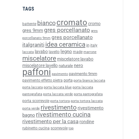
TAGS
cromato
bianco
cromo
battente
gres porcellanato
gres 9mm
gres
gres porcellanato
porcellanato 9mm
idea ceramica
italgraniti
in
italy
legno
lavabo
lavello
made
laccata
marrone
miscelatore
miscelatore lavabo
nero
miscelatore lavello
naturale
paffoni
pavimento 9mm
pavimento
porta
pavimento effetto pietra
porta bianca laccata
porta laccata
porta laccata blue
porta laccata
pantografata
porta laccata verde
porta pantografata
porta scorrevole
porta tortora
porta tortora laccata
rivestimento
rivestimento
porta verde
rivestimento cucina
bagno
rivestimento per la casa
rondine
rubinetto cucina
scorrevole
top