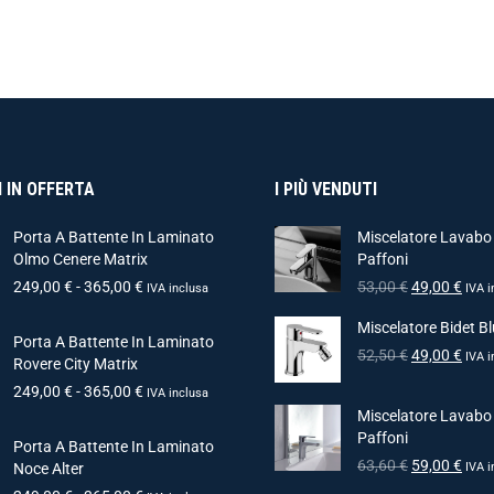
 IN OFFERTA
I PIÙ VENDUTI
Porta A Battente In Laminato
Miscelatore Lavabo
Olmo Cenere Matrix
Paffoni
249,00
€
-
365,00
€
53,00
€
49,00
€
IVA inclusa
IVA i
Miscelatore Bidet Bl
Porta A Battente In Laminato
52,50
€
49,00
€
IVA i
Rovere City Matrix
249,00
€
-
365,00
€
IVA inclusa
Miscelatore Lavabo
Paffoni
Porta A Battente In Laminato
63,60
€
59,00
€
Noce Alter
IVA i