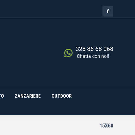
ZIA
RISCALDAMENTO
0,00
€
Cerca
0
ZANZARIERE
OUTDOOR
328 86 68 068
Chatta con noi!
TO
ZANZARIERE
OUTDOOR
15X60