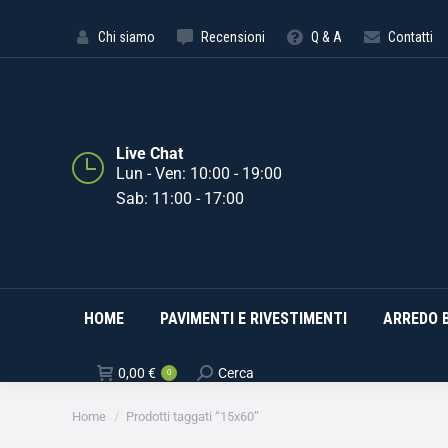
HOME
PAVIMENTI E RIVE
Chi siamo
Recensioni
Q & A
Contatti
Live Chat
Lun - Ven: 10:00 - 19:00
Sab: 11:00 - 17:00
HOME
PAVIMENTI E RIVESTIMENTI
ARREDO 
0,00
€
Cerca
0
Tu sei qui:
Home
Prodotti taggati “15x60”