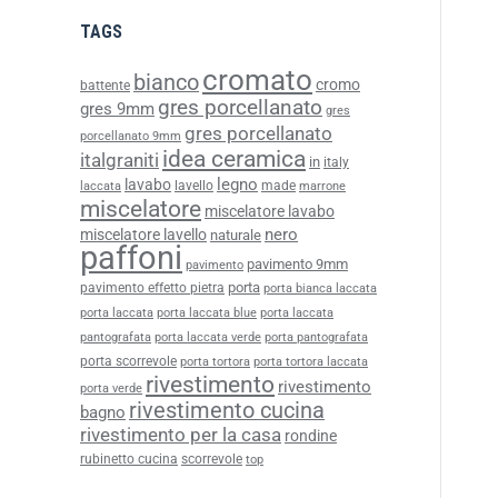
TAGS
cromato
bianco
cromo
battente
gres porcellanato
gres 9mm
gres
gres porcellanato
porcellanato 9mm
idea ceramica
italgraniti
in
italy
legno
lavabo
lavello
made
laccata
marrone
miscelatore
miscelatore lavabo
nero
miscelatore lavello
naturale
paffoni
pavimento 9mm
pavimento
porta
pavimento effetto pietra
porta bianca laccata
porta laccata
porta laccata blue
porta laccata
pantografata
porta laccata verde
porta pantografata
porta scorrevole
porta tortora
porta tortora laccata
rivestimento
rivestimento
porta verde
rivestimento cucina
bagno
rivestimento per la casa
rondine
rubinetto cucina
scorrevole
top