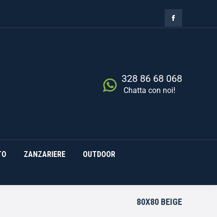
ZIA
RISCALDAMENTO
0,00
€
Cerca
0
ZANZARIERE
OUTDOOR
328 86 68 068
Chatta con noi!
TO
ZANZARIERE
OUTDOOR
80X80 BEIGE