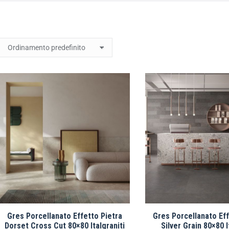
Gres Porcellanato Effetto Pietra
Gres Porcellanato Eff
Dorset Cross Cut 80×80 Italgraniti
Silver Grain 80×80 I