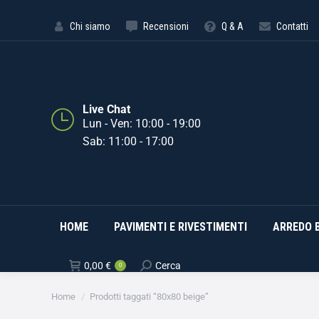
HOME
PAVIMENTI E RIVE
Chi siamo
Recensioni
Q & A
Contatti
Live Chat
Lun - Ven: 10:00 - 19:00
Sab: 11:00 - 17:00
HOME
PAVIMENTI E RIVESTIMENTI
ARREDO 
0,00
€
Cerca
0
Tu sei qui:
Home
Prodotti taggati “80x80 beige”