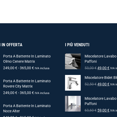
 IN OFFERTA
I PIÙ VENDUTI
Porta A Battente In Laminato
Miscelatore Lavabo
Olmo Cenere Matrix
Paffoni
249,00
€
-
365,00
€
53,00
€
49,00
€
IVA inclusa
IVA i
Miscelatore Bidet Bl
Porta A Battente In Laminato
52,50
€
49,00
€
IVA i
Rovere City Matrix
249,00
€
-
365,00
€
IVA inclusa
Miscelatore Lavabo
Paffoni
Porta A Battente In Laminato
63,60
€
59,00
€
Noce Alter
IVA i