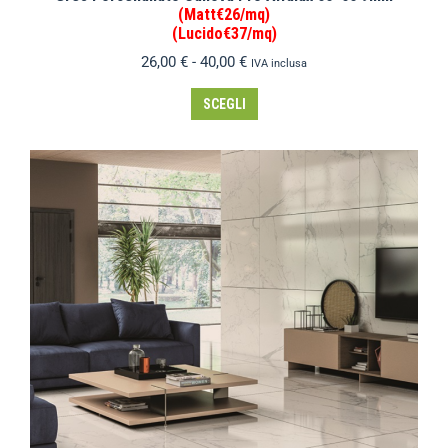
(Matt€26/mq)
(Lucido€37/mq)
26,00
€
-
40,00
€
IVA inclusa
SCEGLI