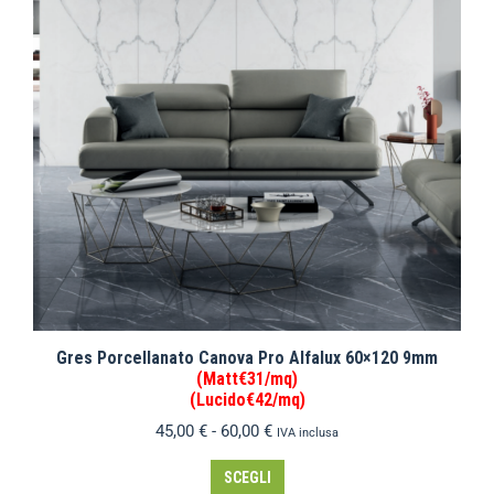
Gres Porcellanato Canova Pro Alfalux 60×120 9mm
(Matt€31/mq)
(Lucido€42/mq)
45,00
€
-
60,00
€
IVA inclusa
SCEGLI