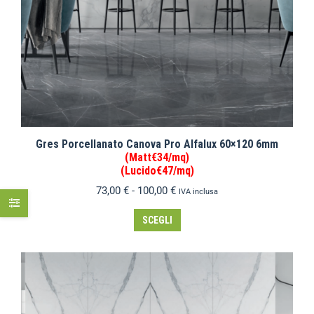
Gres Porcellanato Canova Pro Alfalux 60×120 6mm
(Matt€34/mq)
(Lucido€47/mq)
73,00
€
-
100,00
€
IVA inclusa
SCEGLI