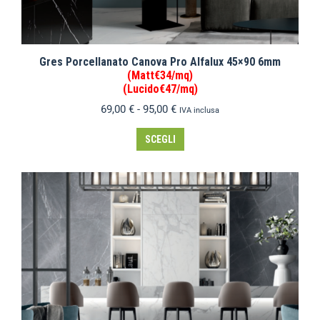
Gres Porcellanato Canova Pro Alfalux 45×90 6mm
(Matt€34/mq)
(Lucido€47/mq)
69,00
€
-
95,00
€
IVA inclusa
SCEGLI