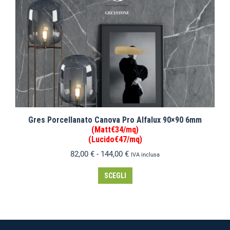
Gres Porcellanato Canova Pro Alfalux 90×90 6mm
(Matt€34/mq)
(Lucido€47/mq)
82,00
€
-
144,00
€
IVA inclusa
SCEGLI