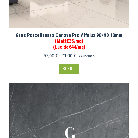
Gres Porcellanato Canova Pro Alfalux 90×90 10mm
(Matt€35/mq)
(Lucido€44/mq)
57,00
€
-
71,00
€
IVA inclusa
SCEGLI