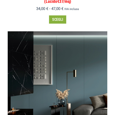
(Lucido€37/mq)
34,00
€
-
47,00
€
IVA inclusa
SCEGLI