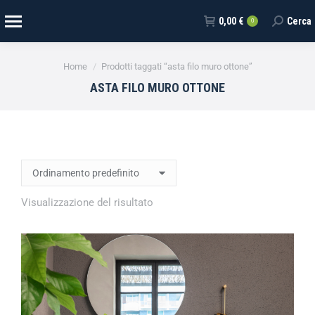
0,00
€
Cerca
0
Tu sei qui:
Home
Prodotti taggati “asta filo muro ottone”
ASTA FILO MURO OTTONE
Visualizzazione del risultato