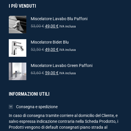
I PIÙ VENDUTI
Miscelatore Lavabo Blu Paffoni
53,00
€
49,00
€
IVA inclusa
Miscelatore Bidet Blu
52,50
€
49,00
€
IVA inclusa
Miscelatore Lavabo Green Paffoni
63,60
€
59,00
€
IVA inclusa
INFORMAZIONI UTILI
Consegna e spedizione
In caso di consegna tramite corriere al domicilio del Cliente, e
salvo espressa indicazione contraria nella Scheda Prodotto, i
Prodotti vengono di default consegnati piano strada al