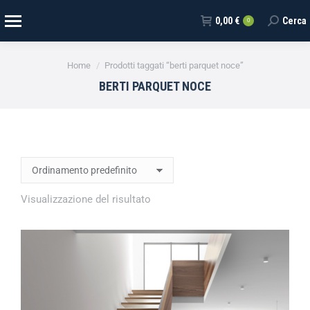
0,00
€
Cerca
0
Tu sei qui:
Home
Prodotti taggati “berti parquet noce”
BERTI PARQUET NOCE
Visualizzazione del risultato