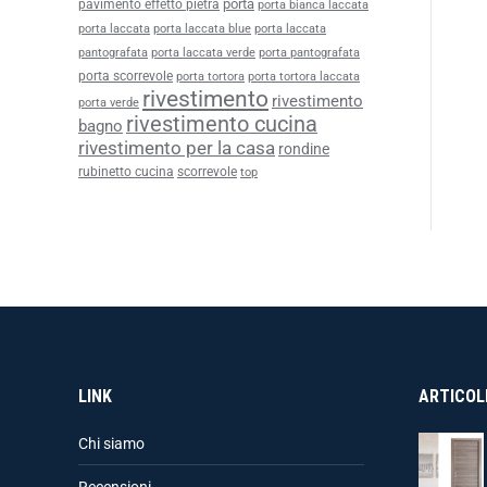
porta
pavimento effetto pietra
porta bianca laccata
porta laccata
porta laccata blue
porta laccata
pantografata
porta laccata verde
porta pantografata
porta scorrevole
porta tortora
porta tortora laccata
rivestimento
rivestimento
porta verde
rivestimento cucina
bagno
rivestimento per la casa
rondine
rubinetto cucina
scorrevole
top
LINK
ARTICOLI
Chi siamo