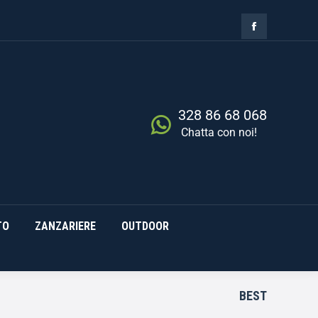
ZIA
RISCALDAMENTO
0,00
€
Cerca
0
ZANZARIERE
OUTDOOR
328 86 68 068
Chatta con noi!
TO
ZANZARIERE
OUTDOOR
BEST