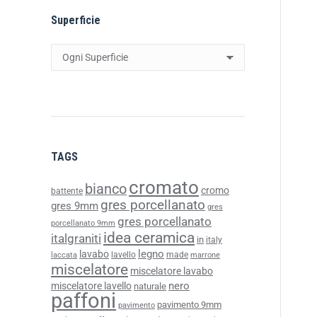
Superficie
TAGS
cromato
bianco
cromo
battente
gres porcellanato
gres 9mm
gres
gres porcellanato
porcellanato 9mm
idea ceramica
italgraniti
in
italy
legno
lavabo
lavello
made
laccata
marrone
miscelatore
miscelatore lavabo
nero
miscelatore lavello
naturale
paffoni
pavimento 9mm
pavimento