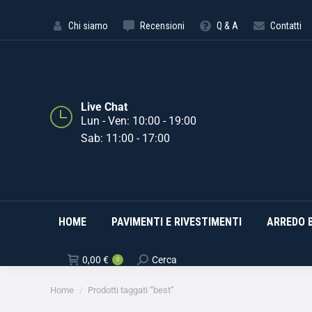
HOME
PAVIMENTI E RIVE
Chi siamo
Recensioni
Q & A
Contatti
Live Chat
Lun - Ven: 10:00 - 19:00
Sab: 11:00 - 17:00
HOME
PAVIMENTI E RIVESTIMENTI
ARREDO 
0,00
€
Cerca
0
Tu sei qui:
Home
Prodotti taggati “best”