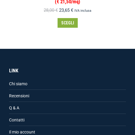
(€ 21,50/mq)
28,00
€
23,65
€
IVA inclusa
SCEGLI
LINK
Chi siamo
Recensioni
Q & A
Contatti
Il mio account