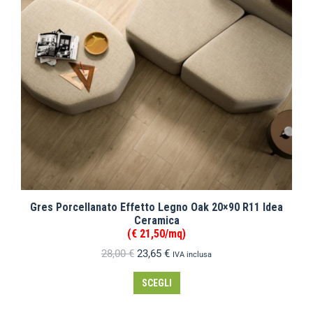
Gres Porcellanato Effetto Legno Oak 20×90 R11 Idea
Ceramica
(€ 21,50/mq)
28,00
€
23,65
€
IVA inclusa
SCEGLI