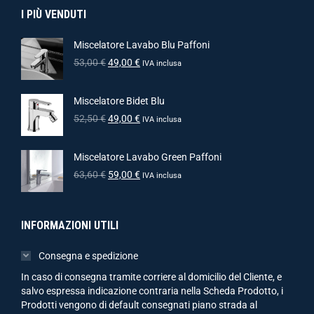
I PIÙ VENDUTI
Miscelatore Lavabo Blu Paffoni
53,00
€
49,00
€
IVA inclusa
Miscelatore Bidet Blu
52,50
€
49,00
€
IVA inclusa
Miscelatore Lavabo Green Paffoni
63,60
€
59,00
€
IVA inclusa
INFORMAZIONI UTILI
Consegna e spedizione
In caso di consegna tramite corriere al domicilio del Cliente, e
salvo espressa indicazione contraria nella Scheda Prodotto, i
Prodotti vengono di default consegnati piano strada al