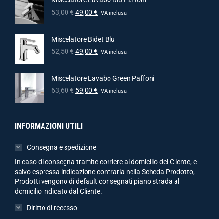
Miscelatore Lavabo Blu Paffoni
53,00
€
49,00
€
IVA inclusa
Miscelatore Bidet Blu
52,50
€
49,00
€
IVA inclusa
Miscelatore Lavabo Green Paffoni
63,60
€
59,00
€
IVA inclusa
INFORMAZIONI UTILI
Consegna e spedizione
In caso di consegna tramite corriere al domicilio del Cliente, e
salvo espressa indicazione contraria nella Scheda Prodotto, i
Prodotti vengono di default consegnati piano strada al
domicilio indicato dal Cliente.
Diritto di recesso