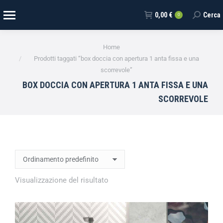
0,00
€
Cerca
0
Tu sei qui:
Home
Prodotti taggati “box doccia con apertura 1 anta fissa e una
scorrevole”
BOX DOCCIA CON APERTURA 1 ANTA FISSA E UNA
SCORREVOLE
Visualizzazione del risultato