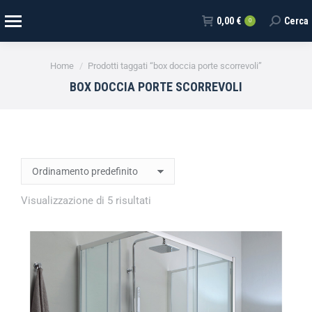
0,00
€
Cerca
0
Tu sei qui:
Home
Prodotti taggati “box doccia porte scorrevoli”
BOX DOCCIA PORTE SCORREVOLI
Visualizzazione di 5 risultati