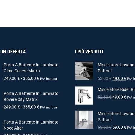
 IN OFFERTA
I PIÙ VENDUTI
Porta A Battente In Laminato
Miscelatore Lavabo
Olmo Cenere Matrix
Paffoni
249,00
€
-
365,00
€
53,00
€
49,00
€
IVA inclusa
IVA i
Miscelatore Bidet Bl
Porta A Battente In Laminato
52,50
€
49,00
€
IVA i
Rovere City Matrix
249,00
€
-
365,00
€
IVA inclusa
Miscelatore Lavabo
Paffoni
Porta A Battente In Laminato
63,60
€
59,00
€
Noce Alter
IVA i