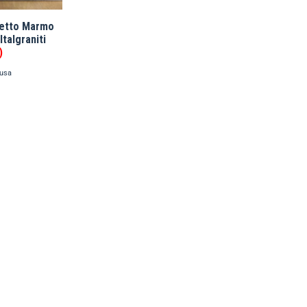
fetto Marmo
talgraniti
)
lusa