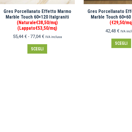
Gres Porcellanato Effetto Marmo
Gres Porcellanato Ef
Marble Touch 60×120 Italgraniti
Marble Touch 60×60 I
(Naturale€38,50/mq)
(€29,50/mq
(Lappato€53,50/mq)
42,48
€
IVA inc
55,44
€
-
77,04
€
IVA inclusa
SCEGLI
SCEGLI