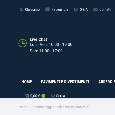
HOME
PAVIMENTI E RIVE
Chi siamo
Recensioni
Q & A
Contatti
Live Chat
Lun - Ven: 10:00 - 19:00
Sab: 11:00 - 17:00
HOME
PAVIMENTI E RIVESTIMENTI
ARREDO 
0,00
€
Cerca
0
Tu sei qui:
Home
Prodotti taggati “calacatta top naturale”