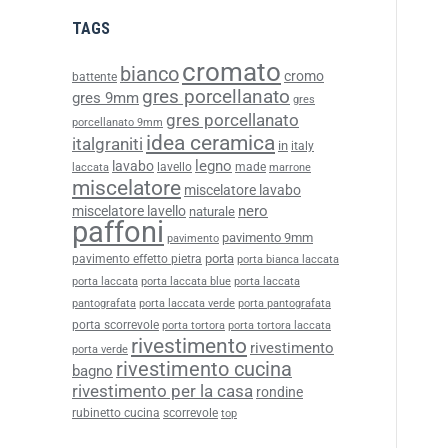
TAGS
cromato
bianco
cromo
battente
gres porcellanato
gres 9mm
gres
gres porcellanato
porcellanato 9mm
idea ceramica
italgraniti
in
italy
legno
lavabo
lavello
made
laccata
marrone
miscelatore
miscelatore lavabo
nero
miscelatore lavello
naturale
paffoni
pavimento 9mm
pavimento
porta
pavimento effetto pietra
porta bianca laccata
porta laccata
porta laccata blue
porta laccata
pantografata
porta laccata verde
porta pantografata
porta scorrevole
porta tortora
porta tortora laccata
rivestimento
rivestimento
porta verde
rivestimento cucina
bagno
rivestimento per la casa
rondine
rubinetto cucina
scorrevole
top