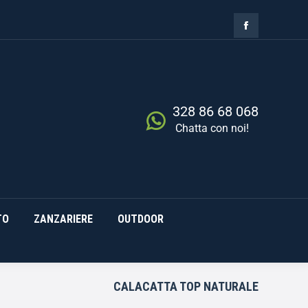
ZIA
RISCALDAMENTO
0,00
€
Cerca
0
ZANZARIERE
OUTDOOR
328 86 68 068
Chatta con noi!
TO
ZANZARIERE
OUTDOOR
CALACATTA TOP NATURALE