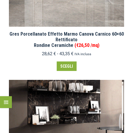
Gres Porcellanato Effetto Marmo Canova Carnico 60×60
Rettificato
Rondine Ceramiche
(€26,50 /mq)
28,62
€
-
43,35
€
IVA inclusa
SCEGLI