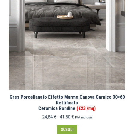
Gres Porcellanato Effetto Marmo Canova Carnico 30×60
Rettificato
Ceramica Rondine
(€23 /mq)
24,84
€
-
41,50
€
IVA inclusa
SCEGLI