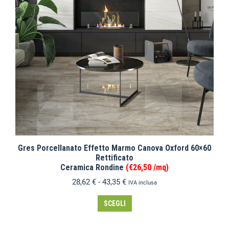
Gres Porcellanato Effetto Marmo Canova Oxford 60×60
Rettificato
Ceramica Rondine
(€26,50 /mq)
28,62
€
-
43,35
€
IVA inclusa
SCEGLI