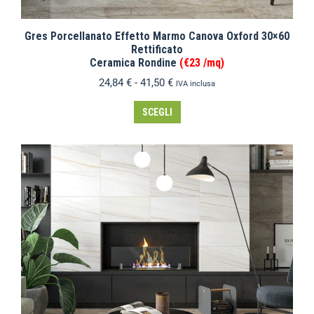
Gres Porcellanato Effetto Marmo Canova Oxford 30×60
Rettificato
Ceramica Rondine
(€23 /mq)
24,84
€
-
41,50
€
IVA inclusa
SCEGLI