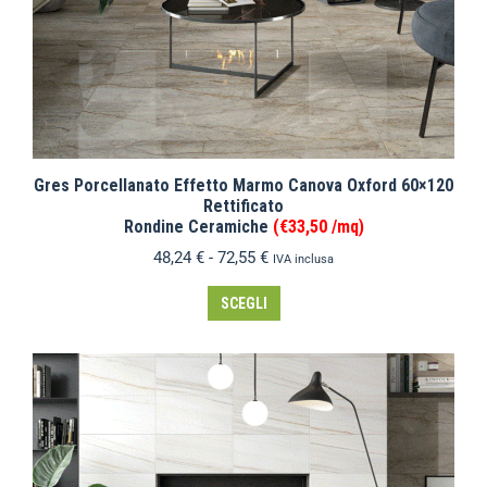
Gres Porcellanato Effetto Marmo Canova Oxford 60×120
Rettificato
Rondine Ceramiche
(€33,50 /mq)
48,24
€
-
72,55
€
IVA inclusa
SCEGLI