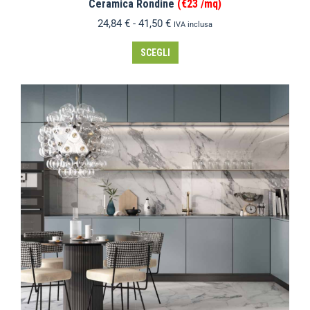
Ceramica Rondine
(€23 /mq)
24,84
€
-
41,50
€
IVA inclusa
SCEGLI