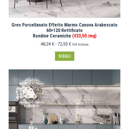
Gres Porcellanato Effetto Marmo Canova Arabescato
60×120 Rettificato
Rondine Ceramiche
(€33,50 /mq)
48,24
€
-
72,55
€
IVA inclusa
SCEGLI