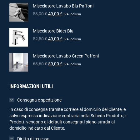
Miscelatore Lavabo Blu Paffoni
53,00
€
49,00
€
IVA inclusa
Miscelatore Bidet Blu
52,50
€
49,00
€
IVA inclusa
Miscelatore Lavabo Green Paffoni
63,60
€
59,00
€
IVA inclusa
INFORMAZIONI UTILI
Consegna e spedizione
In caso di consegna tramite corriere al domicilio del Cliente, e
salvo espressa indicazione contraria nella Scheda Prodotto, i
Prodotti vengono di default consegnati piano strada al
domicilio indicato dal Cliente.
Diritto di recesso