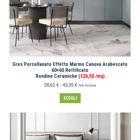
Gres Porcellanato Effetto Marmo Canova Arabescato
60×60 Rettificato
Rondine Ceramiche
(€26,50 /mq)
28,62
€
-
43,35
€
IVA inclusa
SCEGLI