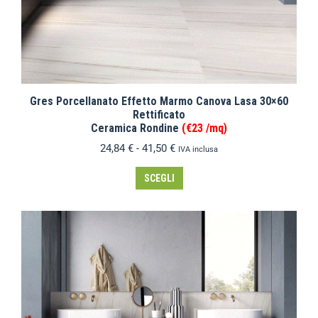
Gres Porcellanato Effetto Marmo Canova Lasa 30×60
Rettificato
Ceramica Rondine
(€23 /mq)
24,84
€
-
41,50
€
IVA inclusa
SCEGLI