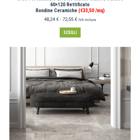
60×120 Rettificato
Rondine Ceramiche
(€33,50 /mq)
48,24
€
-
72,55
€
IVA inclusa
SCEGLI