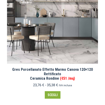
Gres Porcellanato Effetto Marmo Canova 120×120
Rettificato
Ceramica Rondine
(€51 /mq)
23,76
€
-
35,38
€
IVA inclusa
SCEGLI