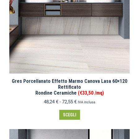
Gres Porcellanato Effetto Marmo Canova Lasa 60×120
Rettificato
Rondine Ceramiche
(€33,50 /mq)
48,24
€
-
72,55
€
IVA inclusa
SCEGLI