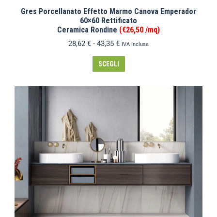
Gres Porcellanato Effetto Marmo Canova Emperador
60×60 Rettificato
Ceramica Rondine
(€26,50 /mq)
28,62
€
-
43,35
€
IVA inclusa
SCEGLI