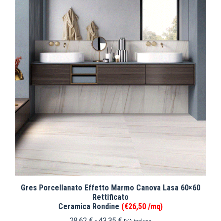
Gres Porcellanato Effetto Marmo Canova Lasa 60×60
Rettificato
Ceramica Rondine
(€26,50 /mq)
28,62
€
-
43,35
€