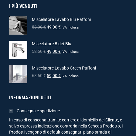
I PIÙ VENDUTI
Miscelatore Lavabo Blu Paffoni
53,00
€
49,00
€
IVA inclusa
Miscelatore Bidet Blu
52,50
€
49,00
€
IVA inclusa
Miscelatore Lavabo Green Paffoni
63,60
€
59,00
€
IVA inclusa
INFORMAZIONI UTILI
Consegna e spedizione
In caso di consegna tramite corriere al domicilio del Cliente, e
salvo espressa indicazione contraria nella Scheda Prodotto, i
Prodotti vengono di default consegnati piano strada al