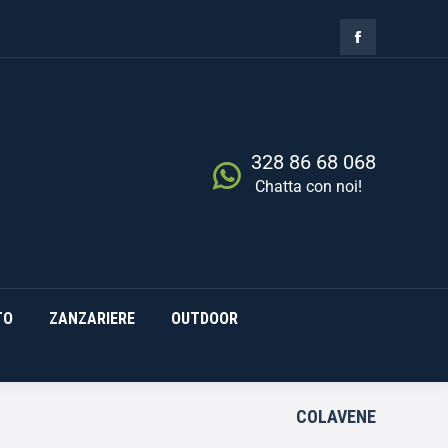
ZIA
RISCALDAMENTO
0,00
€
Cerca
0
ZANZARIERE
OUTDOOR
328 86 68 068
Chatta con noi!
TO
ZANZARIERE
OUTDOOR
COLAVENE