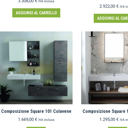
3.308,00
€
IVA inclusa
2.922,00
€
IVA i
AGGIUNGI AL CARRELLO
AGGIUNGI AL CAR
Composizione Square 101 Colavene
Composizione Square 
1.669,00
€
1.295,00
€
IVA inclusa
IVA i