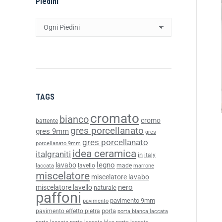
Piedini
TAGS
cromato
bianco
cromo
battente
gres porcellanato
gres 9mm
gres
gres porcellanato
porcellanato 9mm
idea ceramica
italgraniti
in
italy
legno
lavabo
lavello
made
laccata
marrone
miscelatore
miscelatore lavabo
nero
miscelatore lavello
naturale
paffoni
pavimento 9mm
pavimento
porta
pavimento effetto pietra
porta bianca laccata