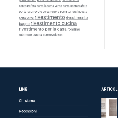
porta laccata
porta laccata blue
porta laccata
pantografata
porta laccata verde
porta pantografata
porta scorrevole
porta tortora
porta tortora laccata
rivestimento
rivestimento
porta verde
rivestimento cucina
bagno
rivestimento per la casa
rondine
rubinetto cucina
scorrevole
top
LINK
ARTICOLI
Chi siamo
Recensioni