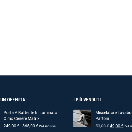
 IN OFFERTA
I PIÙ VENDUTI
Porta A Battente In Laminato
Miscelatore Lavabo
Olmo Cenere Matrix
Paffoni
249,00
€
-
365,00
€
53,00
€
49,00
€
IVA inclusa
IVA i