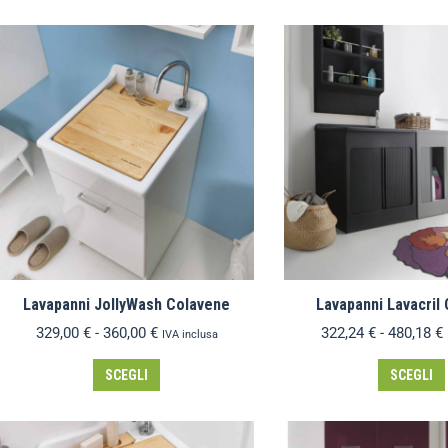
Lavapanni JollyWash Colavene
Lavapanni Lavacril
329,00
€
-
360,00
€
322,24
€
-
480,18
€
IVA inclusa
SCEGLI
SCEGLI