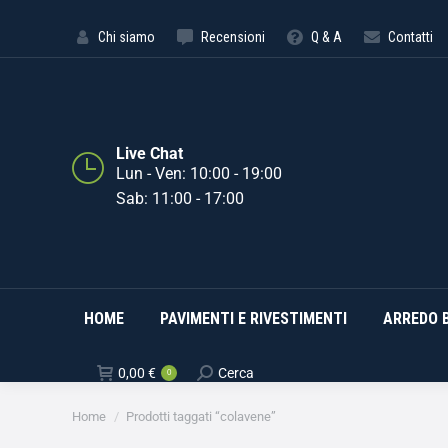
HOME
PAVIMENTI E RIVE
Chi siamo
Recensioni
Q & A
Contatti
Live Chat
Lun - Ven: 10:00 - 19:00
Sab: 11:00 - 17:00
HOME
PAVIMENTI E RIVESTIMENTI
ARREDO 
0,00
€
Cerca
0
Tu sei qui:
Home
Prodotti taggati “colavene”