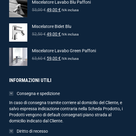
Miscelatore Lavabo Blu Paffoni
53,00
€
49,00
€
IVA inclusa
Miscelatore Bidet Blu
52,50
€
49,00
€
IVA inclusa
Miscelatore Lavabo Green Paffoni
63,60
€
59,00
€
IVA inclusa
INFORMAZIONI UTILI
Consegna e spedizione
In caso di consegna tramite corriere al domicilio del Cliente, e
salvo espressa indicazione contraria nella Scheda Prodotto, i
Prodotti vengono di default consegnati piano strada al
domicilio indicato dal Cliente.
Diritto di recesso