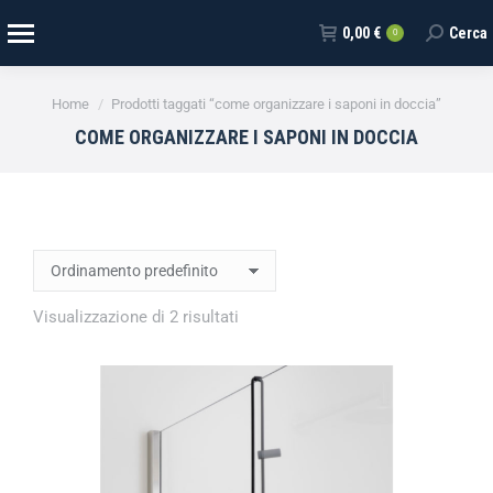
0,00
€
Cerca
0
Tu sei qui:
Home
Prodotti taggati “come organizzare i saponi in doccia”
COME ORGANIZZARE I SAPONI IN DOCCIA
Visualizzazione di 2 risultati