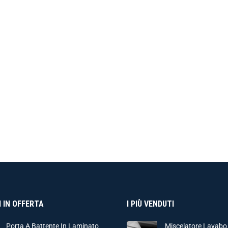
 IN OFFERTA
I PIÙ VENDUTI
Porta A Battente In Laminato
Miscelatore Lavabo