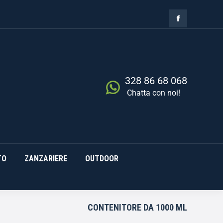
ZIA
RISCALDAMENTO
0,00
€
Cerca
0
ZANZARIERE
OUTDOOR
328 86 68 068
Chatta con noi!
TO
ZANZARIERE
OUTDOOR
CONTENITORE DA 1000 ML