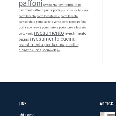
paffoni
pavimento 9mm
pavimento
porta
pavimento effetto pietra
porta bianca laccata
porta laccata
porta laccata blue
porta laccata
pantografata
porta laccata verde
porta pantografata
porta scorrevole
porta tortora
porta tortora laccata
rivestimento
rivestimento
porta verde
rivestimento cucina
bagno
rivestimento per la casa
rondine
rubinetto cucina
scorrevole
top
LINK
ARTICOLI
Chi siamo