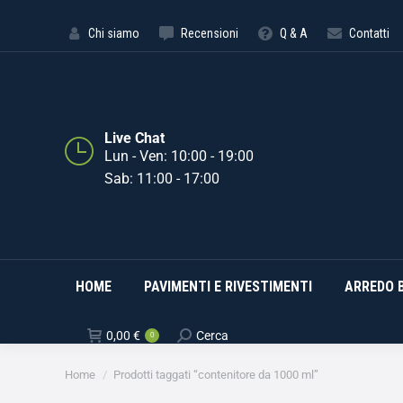
HOME
PAVIMENTI E RIVE
Chi siamo
Recensioni
Q & A
Contatti
Live Chat
Lun - Ven: 10:00 - 19:00
Sab: 11:00 - 17:00
HOME
PAVIMENTI E RIVESTIMENTI
ARREDO 
0,00
€
Cerca
0
Tu sei qui:
Home
Prodotti taggati “contenitore da 1000 ml”