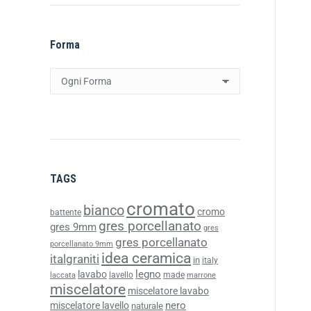
Forma
TAGS
cromato
bianco
cromo
battente
gres porcellanato
gres 9mm
gres
gres porcellanato
porcellanato 9mm
idea ceramica
italgraniti
in
italy
legno
lavabo
lavello
made
laccata
marrone
miscelatore
miscelatore lavabo
nero
miscelatore lavello
naturale