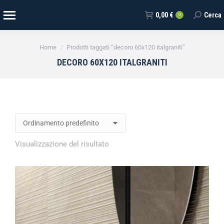
0,00
€
Cerca
0
Tu sei qui:
Home
Prodotti taggati “decoro 60x120 italgraniti”
DECORO 60X120 ITALGRANITI
Visualizzazione del risultato