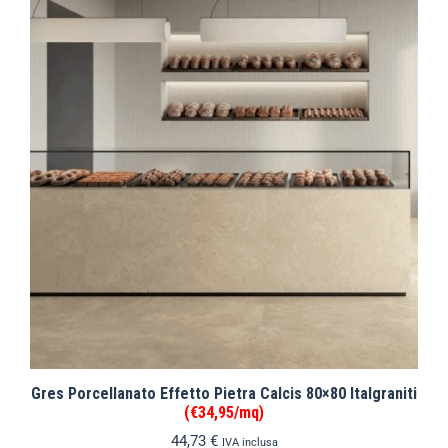
Gres Porcellanato Effetto Pietra Calcis 80×80 Italgraniti
(€34,95/mq)
44,73
€
IVA inclusa