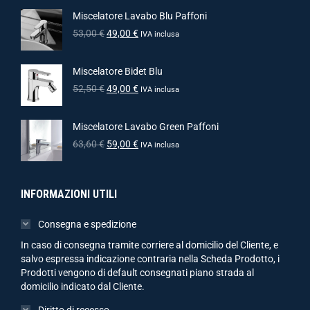
Miscelatore Lavabo Blu Paffoni
53,00
€
49,00
€
IVA inclusa
Miscelatore Bidet Blu
52,50
€
49,00
€
IVA inclusa
Miscelatore Lavabo Green Paffoni
63,60
€
59,00
€
IVA inclusa
INFORMAZIONI UTILI
Consegna e spedizione
In caso di consegna tramite corriere al domicilio del Cliente, e
salvo espressa indicazione contraria nella Scheda Prodotto, i
Prodotti vengono di default consegnati piano strada al
domicilio indicato dal Cliente.