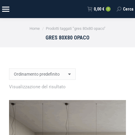
0,00
€
Cerca
0
Tu sei qui:
Home
Prodotti taggati “gres 80x80 opaco”
GRES 80X80 OPACO
Visualizzazione del risultato