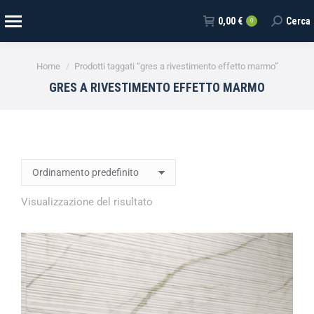
0,00
€
Cerca
0
Tu sei qui:
Home
Prodotti taggati “gres a rivestimento effetto marmo”
GRES A RIVESTIMENTO EFFETTO MARMO
Visualizzazione del risultato