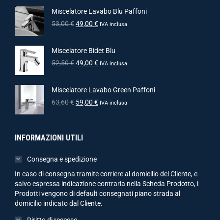
Miscelatore Lavabo Blu Paffoni
53,00
€
49,00
€
IVA inclusa
Miscelatore Bidet Blu
52,50
€
49,00
€
IVA inclusa
Miscelatore Lavabo Green Paffoni
63,60
€
59,00
€
IVA inclusa
INFORMAZIONI UTILI
Consegna e spedizione
In caso di consegna tramite corriere al domicilio del Cliente, e
salvo espressa indicazione contraria nella Scheda Prodotto, i
Prodotti vengono di default consegnati piano strada al
domicilio indicato dal Cliente.