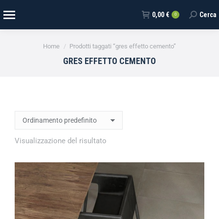
0,00
€
Cerca
0
Tu sei qui:
Home
Prodotti taggati “gres effetto cemento”
GRES EFFETTO CEMENTO
Visualizzazione del risultato