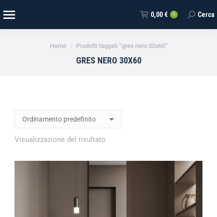
0,00
€
Cerca
0
Tu sei qui:
Home
Prodotti taggati “gres nero 30x60”
GRES NERO 30X60
Visualizzazione del risultato