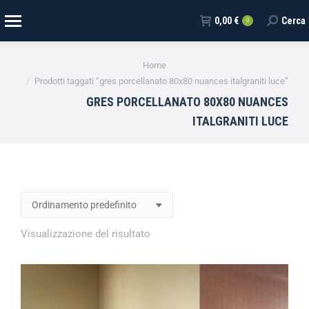
0,00
€
Cerca
0
Tu sei qui:
Home
Prodotti taggati “gres porcellanato 80x80 nuances italgraniti luce”
GRES PORCELLANATO 80X80 NUANCES
ITALGRANITI LUCE
Visualizzazione del risultato