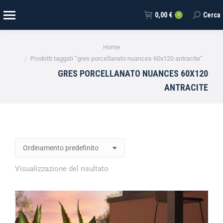
0,00
€
Cerca
0
Tu sei qui:
Home
Prodotti taggati “gres porcellanato nuances 60x120 antracite”
GRES PORCELLANATO NUANCES 60X120
ANTRACITE
Visualizzazione del risultato