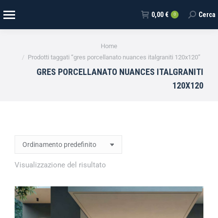
0,00
€
Cerca
0
Tu sei qui:
Home
Prodotti taggati “gres porcellanato nuances italgraniti 120x120”
GRES PORCELLANATO NUANCES ITALGRANITI
120X120
Visualizzazione del risultato