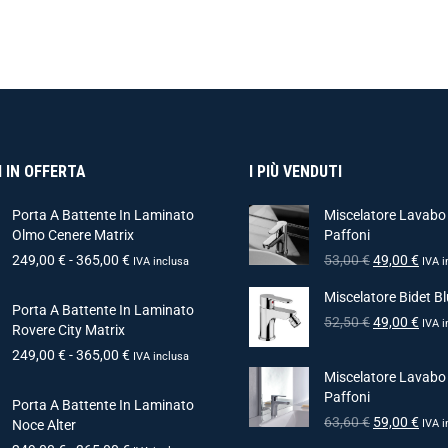
 IN OFFERTA
I PIÙ VENDUTI
Porta A Battente In Laminato
Miscelatore Lavabo
Olmo Cenere Matrix
Paffoni
249,00
€
-
365,00
€
53,00
€
49,00
€
IVA inclusa
IVA i
Miscelatore Bidet Bl
Porta A Battente In Laminato
52,50
€
49,00
€
IVA i
Rovere City Matrix
249,00
€
-
365,00
€
IVA inclusa
Miscelatore Lavabo
Paffoni
Porta A Battente In Laminato
63,60
€
59,00
€
Noce Alter
IVA i