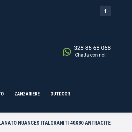
ZIA
RISCALDAMENTO
0,00
€
Cerca
0
ZANZARIERE
OUTDOOR
328 86 68 068
Chatta con noi!
TO
ZANZARIERE
OUTDOOR
LANATO NUANCES ITALGRANITI 40X80 ANTRACITE