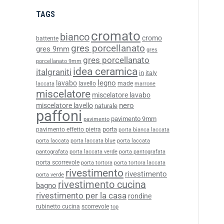
TAGS
cromato
bianco
cromo
battente
gres porcellanato
gres 9mm
gres
gres porcellanato
porcellanato 9mm
idea ceramica
italgraniti
in
italy
legno
lavabo
lavello
made
laccata
marrone
miscelatore
miscelatore lavabo
nero
miscelatore lavello
naturale
paffoni
pavimento 9mm
pavimento
porta
pavimento effetto pietra
porta bianca laccata
porta laccata
porta laccata blue
porta laccata
pantografata
porta laccata verde
porta pantografata
porta scorrevole
porta tortora
porta tortora laccata
rivestimento
rivestimento
porta verde
rivestimento cucina
bagno
rivestimento per la casa
rondine
rubinetto cucina
scorrevole
top