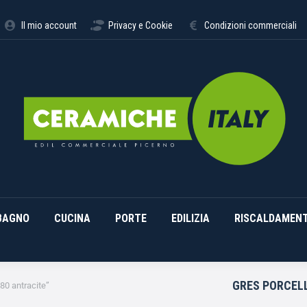
STIMENTI
ARREDO BAGNO
CUCINA
PORTE
EDILI
Il mio account
Privacy e Cookie
Condizioni commerciali
BAGNO
CUCINA
PORTE
EDILIZIA
RISCALDAMEN
GRES PORCEL
x80 antracite”