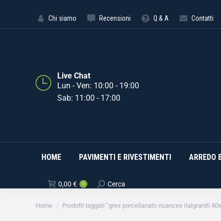
HOME
PAVIMENTI E RIVE
Chi siamo
Recensioni
Q & A
Contatti
Live Chat
Lun - Ven: 10:00 - 19:00
Sab: 11:00 - 17:00
HOME
PAVIMENTI E RIVESTIMENTI
ARREDO 
0,00
€
Cerca
0
Tu sei qui:
Home
Prodotti taggati “gres porcellanato nuances italgraniti 40