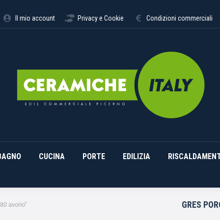
STIMENTI
ARREDO BAGNO
CUCINA
PORTE
EDILI
Il mio account
Privacy e Cookie
Condizioni commerciali
BAGNO
CUCINA
PORTE
EDILIZIA
RISCALDAMEN
GRES POR
x80 avorio”