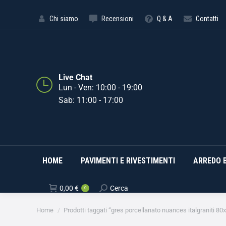
HOME
PAVIMENTI E RIVE
Chi siamo
Recensioni
Q & A
Contatti
Live Chat
Lun - Ven: 10:00 - 19:00
Sab: 11:00 - 17:00
HOME
PAVIMENTI E RIVESTIMENTI
ARREDO 
0,00
€
Cerca
0
Tu sei qui:
Home
Prodotti taggati “gres porcellanato nuances italgraniti 80