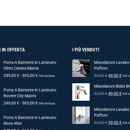
 IN OFFERTA
I PIÙ VENDUTI
Porta A Battente In Laminato
Miscelatore Lavabo
Olmo Cenere Matrix
Paffoni
249,00
€
-
365,00
€
53,00
€
49,00
€
IVA inclusa
IVA i
Miscelatore Bidet Bl
Porta A Battente In Laminato
52,50
€
49,00
€
IVA i
Rovere City Matrix
249,00
€
-
365,00
€
IVA inclusa
Miscelatore Lavabo
Paffoni
Porta A Battente In Laminato
63,60
€
59,00
€
Noce Alter
IVA i