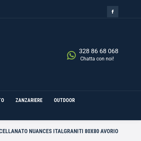
ZIA
RISCALDAMENTO
0,00
€
Cerca
0
ZANZARIERE
OUTDOOR
328 86 68 068
Chatta con noi!
TO
ZANZARIERE
OUTDOOR
CELLANATO NUANCES ITALGRANITI 80X80 AVORIO