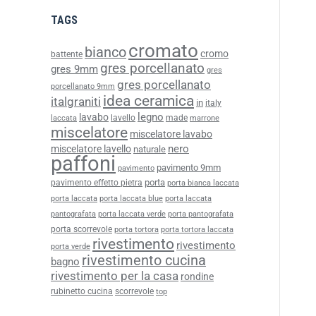
TAGS
cromato
bianco
cromo
battente
gres porcellanato
gres 9mm
gres
gres porcellanato
porcellanato 9mm
idea ceramica
italgraniti
in
italy
legno
lavabo
lavello
made
laccata
marrone
miscelatore
miscelatore lavabo
nero
miscelatore lavello
naturale
paffoni
pavimento 9mm
pavimento
porta
pavimento effetto pietra
porta bianca laccata
porta laccata
porta laccata blue
porta laccata
pantografata
porta laccata verde
porta pantografata
porta scorrevole
porta tortora
porta tortora laccata
rivestimento
rivestimento
porta verde
rivestimento cucina
bagno
rivestimento per la casa
rondine
rubinetto cucina
scorrevole
top