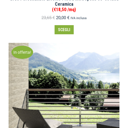
Ceramica
(€18,50 /mq)
23,65
€
20,00
€
IVA inclusa
SCEGLI
In offerta!