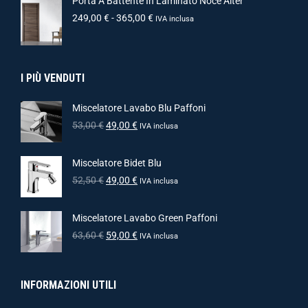
Porta A Battente In Laminato Noce Alter
249,00
€
-
365,00
€
IVA inclusa
I PIÙ VENDUTI
Miscelatore Lavabo Blu Paffoni
53,00
€
49,00
€
IVA inclusa
Miscelatore Bidet Blu
52,50
€
49,00
€
IVA inclusa
Miscelatore Lavabo Green Paffoni
63,60
€
59,00
€
IVA inclusa
INFORMAZIONI UTILI