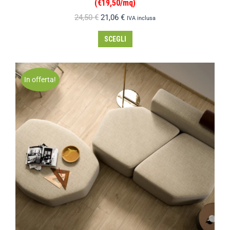
(€19,50/mq)
24,50
€
21,06
€
IVA inclusa
SCEGLI
In offerta!