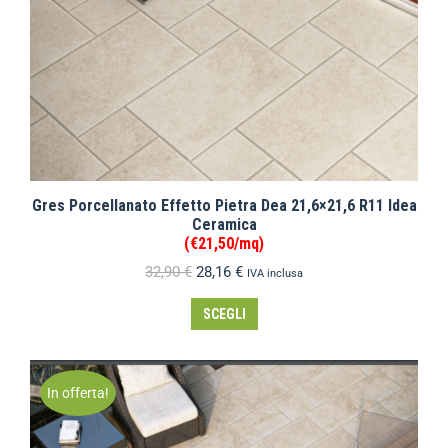
Gres Porcellanato Effetto Pietra Dea 21,6×21,6 R11 Idea
Ceramica
(€21,50/mq)
32,90
€
28,16
€
IVA inclusa
SCEGLI
In offerta!