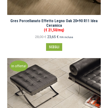
Gres Porcellanato Effetto Legno Oak 20×90 R11 Idea
Ceramica
(€ 21,50/mq)
28,00
€
23,65
€
IVA inclusa
SCEGLI
In offerta!