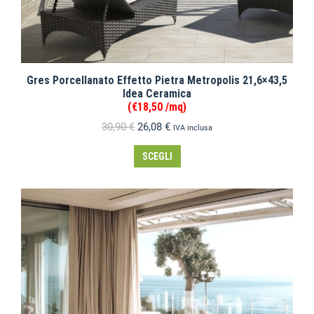
Gres Porcellanato Effetto Pietra Metropolis 21,6×43,5
Idea Ceramica
(€18,50 /mq)
30,90
€
26,08
€
IVA inclusa
SCEGLI