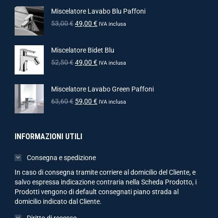
Miscelatore Lavabo Blu Paffoni
53,00
€
49,00
€
IVA inclusa
Miscelatore Bidet Blu
52,50
€
49,00
€
IVA inclusa
Miscelatore Lavabo Green Paffoni
63,60
€
59,00
€
IVA inclusa
INFORMAZIONI UTILI
Consegna e spedizione
In caso di consegna tramite corriere al domicilio del Cliente, e
salvo espressa indicazione contraria nella Scheda Prodotto, i
Prodotti vengono di default consegnati piano strada al
domicilio indicato dal Cliente.