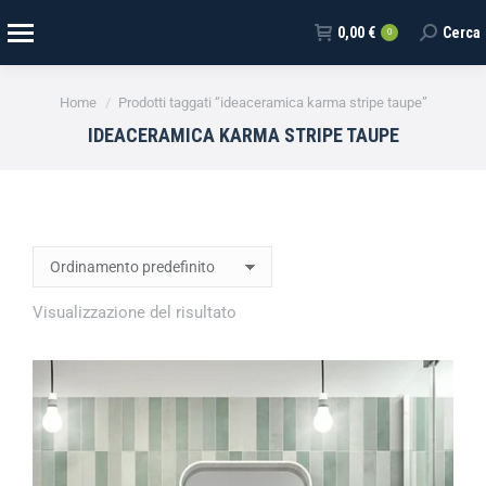
0,00
€
Cerca
0
Tu sei qui:
Home
Prodotti taggati “ideaceramica karma stripe taupe”
IDEACERAMICA KARMA STRIPE TAUPE
Visualizzazione del risultato