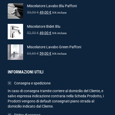
Miscelatore Lavabo Blu Paffoni
53,00
€
49,00
€
IVA inclusa
Miscelatore Bidet Blu
52,50
€
49,00
€
IVA inclusa
Miscelatore Lavabo Green Paffoni
63,60
€
59,00
€
IVA inclusa
INFORMAZIONI UTILI
Consegna e spedizione
In caso di consegna tramite corriere al domicilio del Cliente, e
salvo espressa indicazione contraria nella Scheda Prodotto, i
Prodotti vengono di default consegnati piano strada al
domicilio indicato dal Cliente.