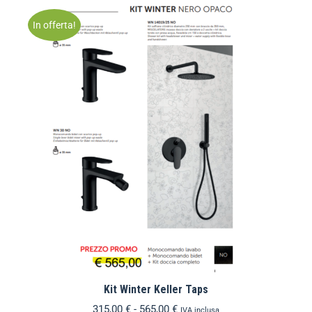
In offerta!
Kit Winter Keller Taps
315,00
€
-
565,00
€
IVA inclusa