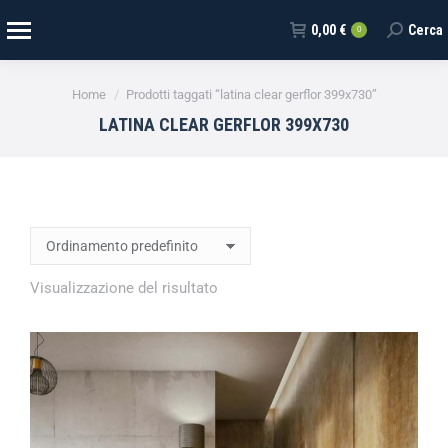
0,00
€
Cerca
0
Tu sei qui:
Home
Prodotti taggati “latina clear gerflor 399x730”
LATINA CLEAR GERFLOR 399X730
Visualizzazione del risultato