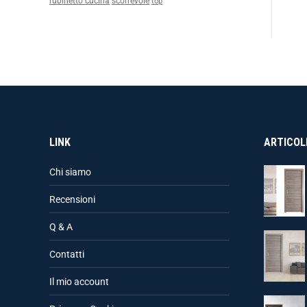
rubinetto cucina
scorrevole
top
LINK
ARTICOLI
Chi siamo
Recensioni
Q & A
Contatti
Il mio account