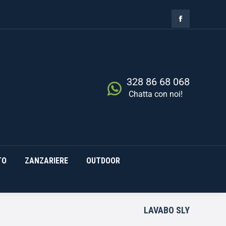
ZIA
RISCALDAMENTO
0,00
€
Cerca
0
ZANZARIERE
OUTDOOR
328 86 68 068
Chatta con noi!
TO
ZANZARIERE
OUTDOOR
LAVABO SLY