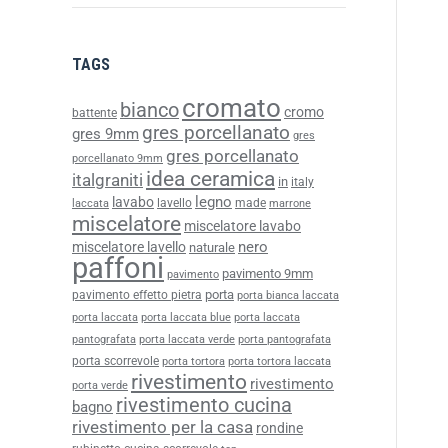
TAGS
cromato
bianco
cromo
battente
gres porcellanato
gres 9mm
gres
gres porcellanato
porcellanato 9mm
idea ceramica
italgraniti
in
italy
legno
lavabo
lavello
made
laccata
marrone
miscelatore
miscelatore lavabo
nero
miscelatore lavello
naturale
paffoni
pavimento 9mm
pavimento
porta
pavimento effetto pietra
porta bianca laccata
porta laccata
porta laccata blue
porta laccata
pantografata
porta laccata verde
porta pantografata
porta scorrevole
porta tortora
porta tortora laccata
rivestimento
rivestimento
porta verde
rivestimento cucina
bagno
rivestimento per la casa
rondine