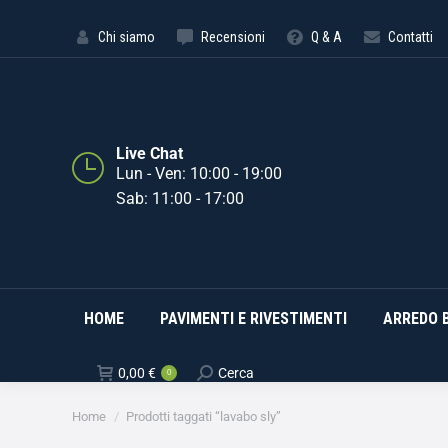
HOME
PAVIMENTI E RIVE
Chi siamo
Recensioni
Q & A
Contatti
Live Chat
Lun - Ven: 10:00 - 19:00
Sab: 11:00 - 17:00
HOME
PAVIMENTI E RIVESTIMENTI
ARREDO 
0,00
€
Cerca
0
Tu sei qui:
Home
Prodotti taggati “lavabo sly”