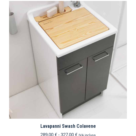
Lavapanni Swash Colavene
289,00
€
-
327,00
€
IVA inclusa