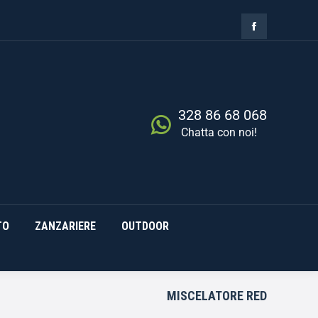
ZIA
RISCALDAMENTO
0,00
€
Cerca
0
ZANZARIERE
OUTDOOR
328 86 68 068
Chatta con noi!
TO
ZANZARIERE
OUTDOOR
MISCELATORE RED