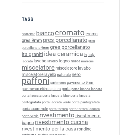
TAGS
cromato
bianco
cromo
battente
gres porcellanato
gres 9mm
gres
gres porcellanato
porcellanato 9mm
idea ceramica
italgraniti
in
italy
legno
lavabo
lavello
made
laccata
marrone
miscelatore
miscelatore lavabo
nero
miscelatore lavello
naturale
paffoni
pavimento 9mm
pavimento
porta
pavimento effetto pietra
porta bianca laccata
porta laccata
porta laccata blue
porta laccata
pantografata
porta laccata verde
porta pantografata
porta scorrevole
porta tortora
porta tortora laccata
rivestimento
rivestimento
porta verde
rivestimento cucina
bagno
rivestimento per la casa
rondine