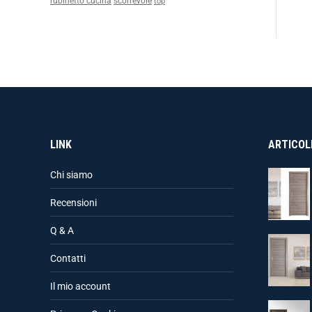
rubinetto cucina
scorrevole
top
LINK
ARTICOLI
Chi siamo
Recensioni
Q & A
Contatti
Il mio account