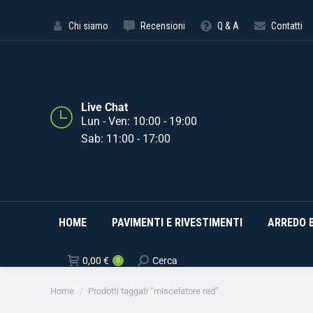
HOME
PAVIMENTI E RIVE
Chi siamo
Recensioni
Q & A
Contatti
Live Chat
Lun - Ven: 10:00 - 19:00
Sab: 11:00 - 17:00
HOME
PAVIMENTI E RIVESTIMENTI
ARREDO 
0,00
€
Cerca
0
Tu sei qui:
Home
Prodotti taggati “miscelatore red”