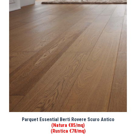
Parquet Essential Berti Rovere Scuro Antico
(Natura €85/mq)
(Rustica €78/mq)