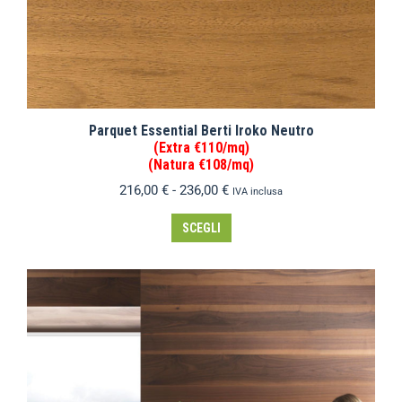
Parquet Essential Berti Iroko Neutro
(Extra €110/mq)
(Natura €108/mq)
216,00
€
-
236,00
€
IVA inclusa
SCEGLI