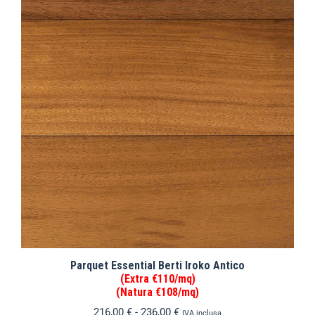
Parquet Essential Berti Iroko Antico
(Extra €110/mq)
(Natura €108/mq)
216,00
€
-
236,00
€
IVA inclusa