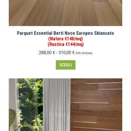
Parquet Essential Berti Noce Europeo Sbiancato
(Natura €148/mq)
(Rustica €144/mq)
288,00
€
-
310,00
€
IVA inclusa
SCEGLI