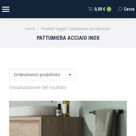
0,00
€
Cerca
0
Tu sei qui:
Home
Prodotti taggati “pattumiera acciaio inox”
PATTUMIERA ACCIAIO INOX
Visualizzazione del risultato