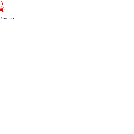
q)
mq)
VA inclusa