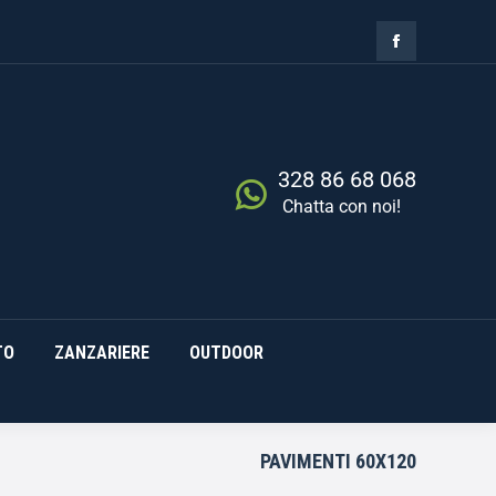
ZIA
RISCALDAMENTO
0,00
€
Cerca
0
ZANZARIERE
OUTDOOR
328 86 68 068
Chatta con noi!
TO
ZANZARIERE
OUTDOOR
PAVIMENTI 60X120