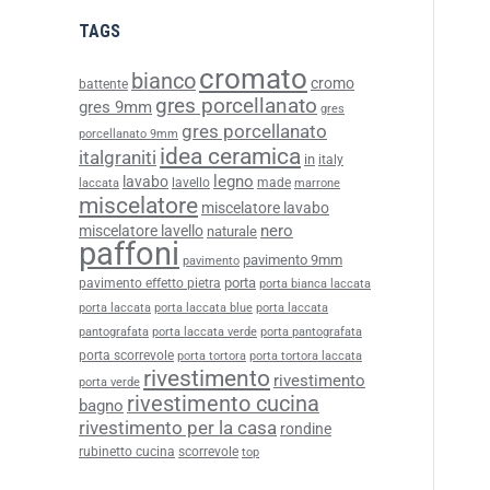
TAGS
cromato
bianco
cromo
battente
gres porcellanato
gres 9mm
gres
gres porcellanato
porcellanato 9mm
idea ceramica
italgraniti
in
italy
legno
lavabo
lavello
made
laccata
marrone
miscelatore
miscelatore lavabo
nero
miscelatore lavello
naturale
paffoni
pavimento 9mm
pavimento
porta
pavimento effetto pietra
porta bianca laccata
porta laccata
porta laccata blue
porta laccata
pantografata
porta laccata verde
porta pantografata
porta scorrevole
porta tortora
porta tortora laccata
rivestimento
rivestimento
porta verde
rivestimento cucina
bagno
rivestimento per la casa
rondine
rubinetto cucina
scorrevole
top