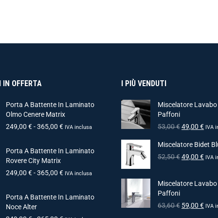
 IN OFFERTA
I PIÙ VENDUTI
Porta A Battente In Laminato
Miscelatore Lavabo
Olmo Cenere Matrix
Paffoni
249,00
€
-
365,00
€
53,00
€
49,00
€
IVA inclusa
IVA i
Miscelatore Bidet Bl
Porta A Battente In Laminato
52,50
€
49,00
€
IVA i
Rovere City Matrix
249,00
€
-
365,00
€
IVA inclusa
Miscelatore Lavabo
Paffoni
Porta A Battente In Laminato
63,60
€
59,00
€
Noce Alter
IVA i