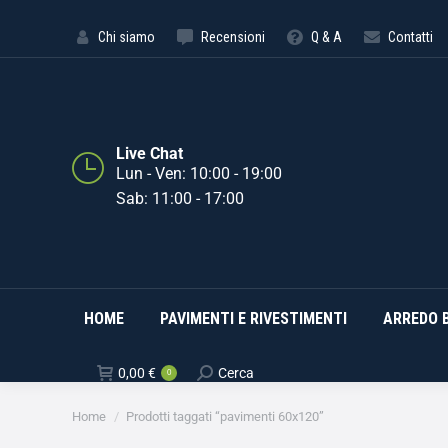
HOME
PAVIMENTI E RIVE
Chi siamo
Recensioni
Q & A
Contatti
Live Chat
Lun - Ven: 10:00 - 19:00
Sab: 11:00 - 17:00
HOME
PAVIMENTI E RIVESTIMENTI
ARREDO 
0,00
€
Cerca
0
Tu sei qui:
Home
Prodotti taggati “pavimenti 60x120”