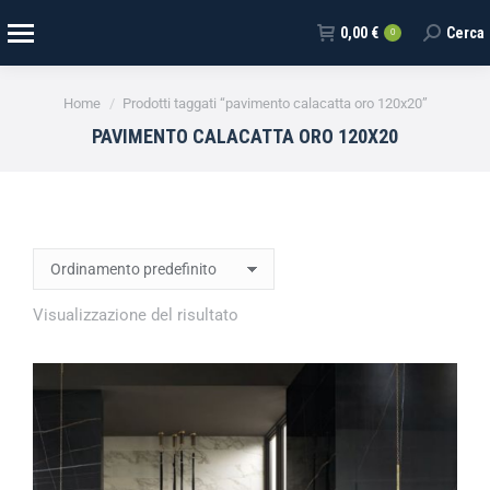
0,00
€
Cerca
0
Tu sei qui:
Home
Prodotti taggati “pavimento calacatta oro 120x20”
PAVIMENTO CALACATTA ORO 120X20
Visualizzazione del risultato