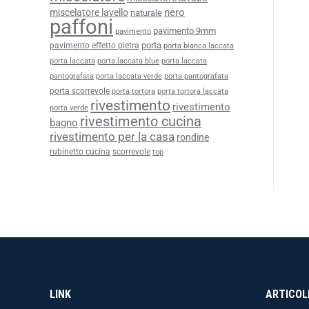
nero
miscelatore lavello
naturale
paffoni
pavimento 9mm
pavimento
porta
pavimento effetto pietra
porta bianca laccata
porta laccata
porta laccata blue
porta laccata
pantografata
porta laccata verde
porta pantografata
porta scorrevole
porta tortora
porta tortora laccata
rivestimento
rivestimento
porta verde
rivestimento cucina
bagno
rivestimento per la casa
rondine
rubinetto cucina
scorrevole
top
LINK
ARTICOLI