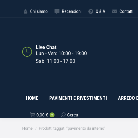
HOME
PAVIMENTI E RIVE
Chi siamo
Recensioni
Q & A
Contatti
Live Chat
Lun - Ven: 10:00 - 19:00
Sab: 11:00 - 17:00
HOME
PAVIMENTI E RIVESTIMENTI
ARREDO 
0,00
€
Cerca
0
Tu sei qui:
Home
Prodotti taggati “pavimento da interno”