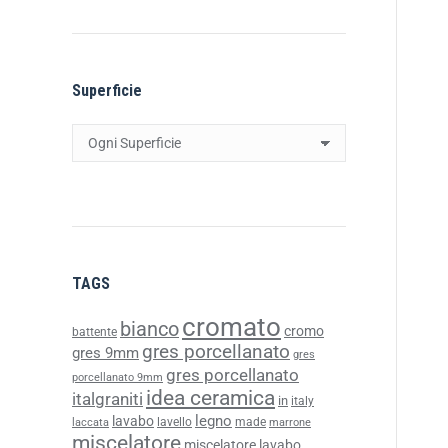
Superficie
TAGS
cromato
bianco
cromo
battente
gres porcellanato
gres 9mm
gres
gres porcellanato
porcellanato 9mm
idea ceramica
italgraniti
in
italy
legno
lavabo
lavello
made
laccata
marrone
miscelatore
miscelatore lavabo