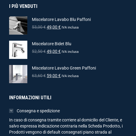
I PIÙ VENDUTI
Miscelatore Lavabo Blu Paffoni
53,00
€
49,00
€
IVA inclusa
Miscelatore Bidet Blu
52,50
€
49,00
€
IVA inclusa
Miscelatore Lavabo Green Paffoni
63,60
€
59,00
€
IVA inclusa
INFORMAZIONI UTILI
Consegna e spedizione
In caso di consegna tramite corriere al domicilio del Cliente, e
salvo espressa indicazione contraria nella Scheda Prodotto, i
Prodotti vengono di default consegnati piano strada al