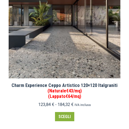
Charm Experience Ceppo Artistico 120×120 Italgraniti
(Naturale€43/mq)
(Lappato€64/mq)
123,84
€
-
184,32
€
IVA inclusa
SCEGLI