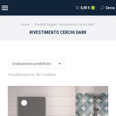
0,00
€
Cerca
0
Tu sei qui:
Home
Prodotti taggati “rivestimento cerchi dark”
RIVESTIMENTO CERCHI DARK
Visualizzazione del risultato