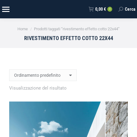
0,00
€
Cerca
0
Tu sei qui:
Home
Prodotti taggati “rivestimento effetto cotto 22x44”
RIVESTIMENTO EFFETTO COTTO 22X44
Visualizzazione del risultato