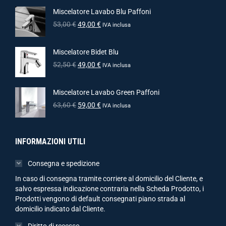
Miscelatore Lavabo Blu Paffoni
53,00
€
49,00
€
IVA inclusa
Miscelatore Bidet Blu
52,50
€
49,00
€
IVA inclusa
Miscelatore Lavabo Green Paffoni
63,60
€
59,00
€
IVA inclusa
INFORMAZIONI UTILI
Consegna e spedizione
In caso di consegna tramite corriere al domicilio del Cliente, e
salvo espressa indicazione contraria nella Scheda Prodotto, i
Prodotti vengono di default consegnati piano strada al
domicilio indicato dal Cliente.